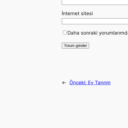
İnternet sitesi
Daha sonraki yorumlarımda 
←
Önceki:
Ey Tanrım