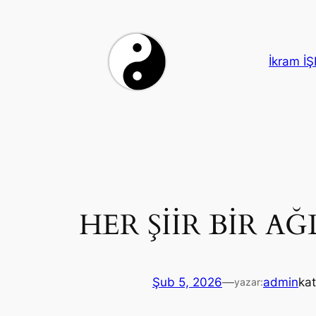
İçeriğe
geç
İkram İ
HER ŞİİR BİR A
Şub 5, 2026
—
admin
kat
yazar: