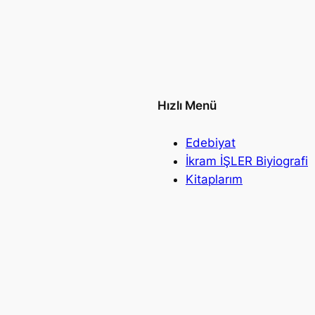
Hızlı Menü
Edebiyat
İkram İŞLER Biyiografi
Kitaplarım