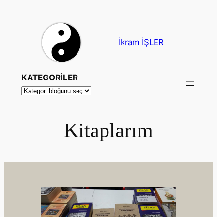
İçeriğe
geç
İkram İŞLER
KATEGORİLER
Kitaplarım