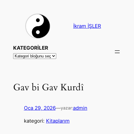
İçeriğe
geç
İkram İŞLER
KATEGORİLER
Gav bi Gav Kurdî
Oca 29, 2026
—
admin
yazar:
kategori:
Kitaplarım