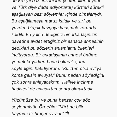
de Erciş’li bazı insanların (ki kendilerini yerli
ve Türk diye ifade ediyorlardı) kürtleri sürekli
aşağılayan bazı söylemler içinde olmalarıydı.
Bu aşağılamaya maruz kaldık ve sırf bu
yüzden birçok kavgaya karışmak zorunda
kaldık. En yakın dediğiniz bir arkadaşınızın
davetine avdet ettiğiniz bir esnada annesinin
dedikleri bu sözlerin anlamlarını bilenleri
incitiyordu. Bir arkadaşımın annesi önüme
yemek koyarken bana bakarak şunu
söylediğini hatırlıyorum. “Kürtten olsa evliya
koma gelsin avluya!,” Bunu neden söylediğini
çok sonra anlayacaktım. Haliyle incinme
hadisesi de anladıktan sonra olmaktadır.
Yüzümüze bu ve buna banzer çok söz
söylenmiştir. Örneğin: “Kürt ne bilir
bayramı fir fir içer ayranı.” “İt