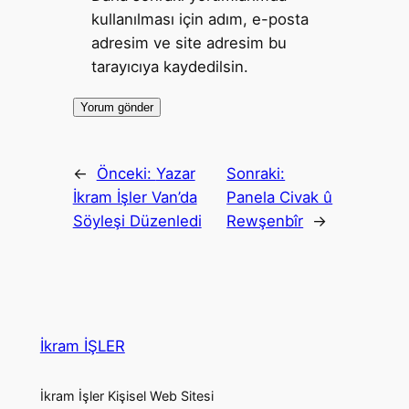
kullanılması için adım, e-posta
adresim ve site adresim bu
tarayıcıya kaydedilsin.
←
Önceki:
Yazar
Sonraki:
İkram İşler Van’da
Panela Civak û
Söyleşi Düzenledi
Rewşenbîr
→
İkram İŞLER
İkram İşler Kişisel Web Sitesi