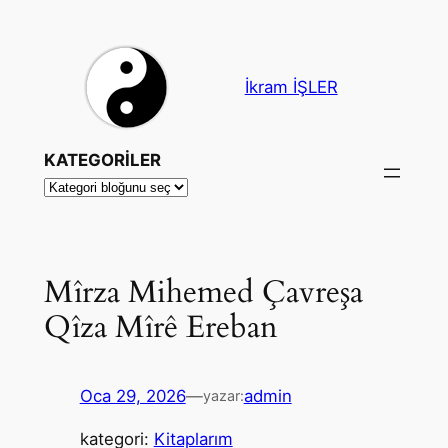
İçeriğe
geç
İkram İŞLER
KATEGORİLER
Mîrza Mihemed Çavreşa
Qîza Mîrê Ereban
Oca 29, 2026
—
admin
yazar:
kategori:
Kitaplarım