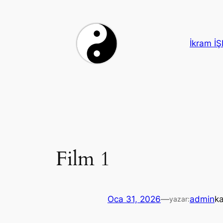
İçeriğe
geç
İkram İ
Film 1
Oca 31, 2026
—
admin
ka
yazar: